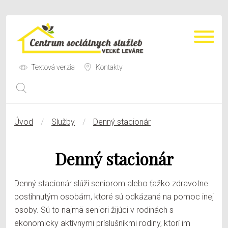
Textová verzia
Kontakty
O nás
Úvod
Služby
Denný stacionár
Služby
Denný stacionár
Kontakt
Kariéra
Denný stacionár slúži seniorom alebo ťažko zdravotne
postihnutým osobám, ktoré sú odkázané na pomoc inej
osoby. Sú to najmä seniori žijúci v rodinách s
ekonomicky aktívnymi príslušníkmi rodiny, ktorí im