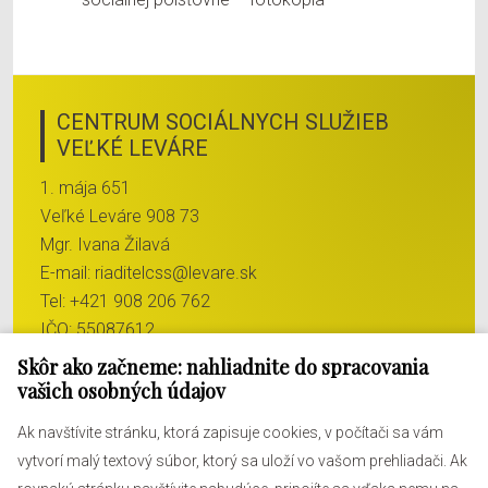
CENTRUM SOCIÁLNYCH SLUŽIEB
VEĽKÉ LEVÁRE
1. mája 651
Veľké Leváre 908 73
Mgr. Ivana Žilavá
E-mail:
riaditelcss@levare.sk
Tel:
+421 908 206 762
IČO: 55087612
DIČ: 2121994512
Skôr ako začneme: nahliadnite do spracovania
vašich osobných údajov
Ak navštívite stránku, ktorá zapisuje cookies, v počítači sa vám
vytvorí malý textový súbor, ktorý sa uloží vo vašom prehliadači. Ak