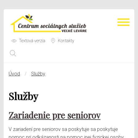
Textová verzia
Kontakty
O nás
Úvod
Služby
Služby
Služby
Kontakt
Kariéra
Zariadenie pre seniorov
V zariadení pre seniorov sa poskytuje sa poskytuje
pomoc pri odkázanosti na pomoc inej fyzickej osoby,