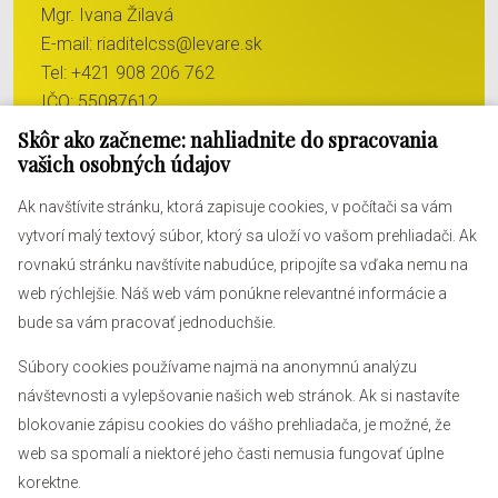
Mgr. Ivana Žilavá
E-mail:
riaditelcss@levare.sk
Tel:
+421 908 206 762
IČO: 55087612
DIČ: 2121994512
Skôr ako začneme: nahliadnite do spracovania
vašich osobných údajov
Ak navštívite stránku, ktorá zapisuje cookies, v počítači sa vám
vytvorí malý textový súbor, ktorý sa uloží vo vašom prehliadači. Ak
rovnakú stránku navštívite nabudúce, pripojíte sa vďaka nemu na
web rýchlejšie. Náš web vám ponúkne relevantné informácie a
bude sa vám pracovať jednoduchšie.
Súbory cookies používame najmä na anonymnú analýzu
návštevnosti a vylepšovanie našich web stránok. Ak si nastavíte
blokovanie zápisu cookies do vášho prehliadača, je možné, že
web sa spomalí a niektoré jeho časti nemusia fungovať úplne
2026 © Centrum sociálnych služieb Veľké Leváre
|
Tvorba
web stránok
a
redakčný systém
od
AlejTech, spol. s r.o.
korektne.